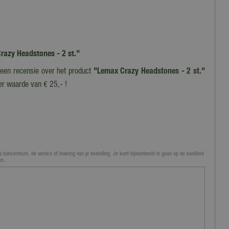
Crazy Headstones - 2 st."
f een recensie over het product
"Lemax Crazy Headstones - 2 st."
er waarde van € 25,- !
 tuincentrum, de service of levering van je bestelling. Je kunt bijvoorbeeld in gaan op de kwaliteit
en.