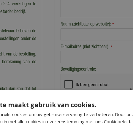
en 2-4 werkdagen te
storder bedrijf.
Naam (zichtbaar op website):
*
estelwaarde boven de
bestellingen onder de
E-mailadres (niet zichtbaar):
*
cht van de bestelling.
n berekening van de
Beveiligingscontrole:
nkel dan kan dat tot
 precies klaarstaat.
te maakt gebruik van cookies.
ruikt cookies om uw gebruikerservaring te verbeteren. Door on
 en worden dus niet
u in met alle cookies in overeenstemming met ons Cookiebeleid.
 vervoeren producten.
niet verzonden' staan