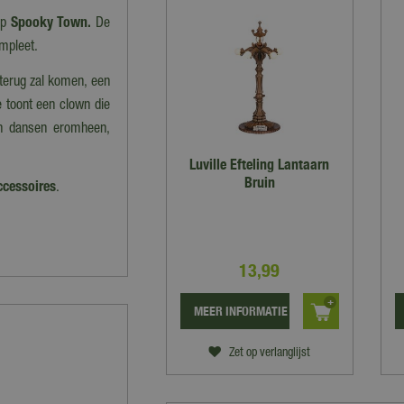
rp
Spooky Town.
De
mpleet.
 terug zal komen, een
 toont een clown die
wen dansen eromheen,
Luville Efteling Lantaarn
Bruin
cessoires
.
13
,
99
MEER INFORMATIE
Zet op verlanglijst