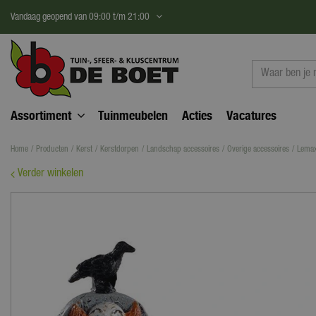
Ga
Vandaag geopend van
09:00
t/m
21:00
naar
content
Assortiment
Tuinmeubelen
Acties
Vacatures
Home
Producten
Kerst
Kerstdorpen
Landschap accessoires
Overige accessoires
Lemax
Verder winkelen