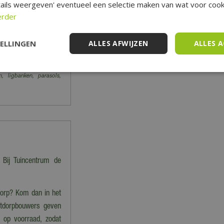
ails weergeven' eventueel een selectie maken van wat voor cooki
erder
e
hier
de veelgestelde
TELLINGEN
ALLES AFWIJZEN
ALLES 
act opnemen met onze
n, ligbanken, parasols,
 Bij Tuincentrum de
tdorp? Kom dan in het
stdorpbouwers geven
im op voorraad, zodat