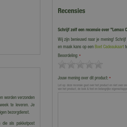
Recensies
Schrijf zelf een recensie over "Lemax 
Wij zijn benieuwd naar je mening! Schrij
en maak kans op een
Boet Cadeaukaart
t
Beoordeling:
*
Jouw mening over dit product:
*
Let op: deze recensie gaat over het product en niet over ons
van het product, de look & feel en belangrijke eigenschapp
nen worden verzonden
 week te leveren. Je
eigen bezorgdienst.
 die als pakketpost