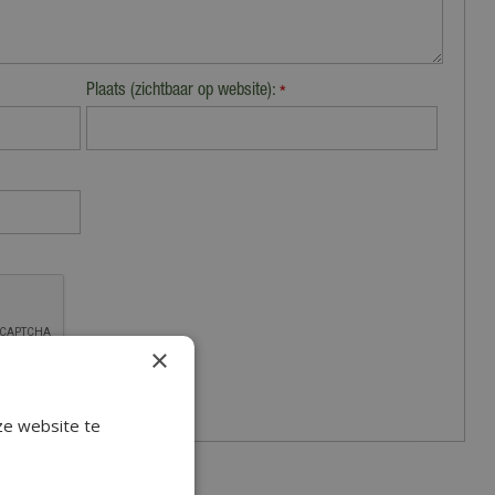
Plaats (zichtbaar op website):
*
×
ze website te