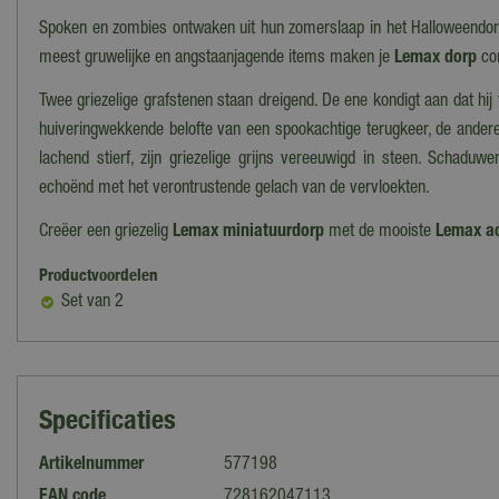
Spoken en zombies ontwaken uit hun zomerslaap in het Halloweendo
meest gruwelijke en angstaanjagende items maken je
Lemax dorp
co
Twee griezelige grafstenen staan dreigend. De ene kondigt aan dat hij
huiveringwekkende belofte van een spookachtige terugkeer, de andere
lachend stierf, zijn griezelige grijns vereeuwigd in steen. Schadu
echoënd met het verontrustende gelach van de vervloekten.
Creëer een griezelig
Lemax miniatuurdorp
met de mooiste
Lemax ac
Productvoordelen
Set van 2
Specificaties
Artikelnummer
577198
EAN code
728162047113