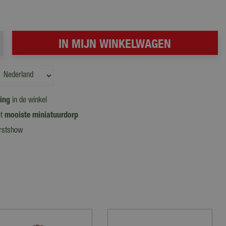
ling
in de winkel
et
mooiste miniatuurdorp
erstshow