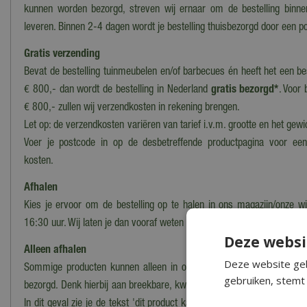
kunnen worden bezorgd, streven wij ernaar om de bestelling binn
leveren. Binnen 2-4 dagen wordt je bestelling thuisbezorgd door een po
Gratis verzending
Bevat de bestelling tuinmeubelen en/of barbecues én heeft het een b
€ 800,- dan wordt de bestelling in Nederland
gratis bezorgd*
. Voor 
€ 800,- zullen wij verzendkosten in rekening brengen.
Let op: de verzendkosten variëren van tarief i.v.m. grootte en het gewi
Voer je postcode in op de desbetreffende productpagina voor ee
kosten.
Afhalen
Kies je ervoor om de bestelling op te halen in ons magazijn/onze wi
16:30 uur. Wij laten je dan vooraf weten wanneer en waar de bestelling
Deze websi
Alleen afhalen
Deze website geb
Sommige producten kunnen alleen in onze winkel worden afgehaald
gebruiken, stemt 
bezorgd. Denk hierbij aan breekbare, kwetsbare, zware of moeilijk te
In dit geval zie je de tekst 'dit product kan alleen worden opgehaald, 