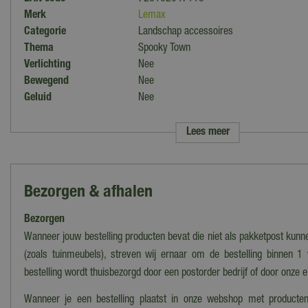
Merk
Lemax
Categorie
Landschap accessoires
Thema
Spooky Town
Verlichting
Nee
Bewegend
Nee
Geluid
Nee
Materiaal
Hars
Lengte
7,9 cm
Lees meer
Breedte
4,3 cm
Hoogte
6,3 cm
Collectie
Lemax 2020
Bezorgen & afhalen
Introductiejaar
2020
Bezorgen
Wanneer jouw bestelling producten bevat die niet als pakketpost kun
(zoals tuinmeubels), streven wij ernaar om de bestelling binnen 1
bestelling wordt thuisbezorgd door een postorder bedrijf of door onze 
Wanneer je een bestelling plaatst in onze webshop met producten