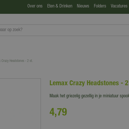
Over ons
Eten & Drinken
Nieuws
Folders
Vacatures
 Crazy Headstones - 2 st.
Lemax Crazy Headstones - 2 
Maak het griezelig gezellig in je miniatuur sp
4
,
79