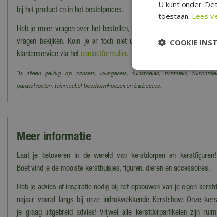
U kunt onder 'Det
bij het product en in het bestelproces.
toestaan.
Lees v
Heb je meer vragen over het bestellen, bezorgen en/of afhalen kun j
COOKIE INS
vragen bekijken. Kom je er toch niet uit? Dan kun je altijd cont
klantenservice via het
contactformulier
.
*Is alleen geldig op tuinsets, loungesets, tuinstoelen, tuintafels, tuinbanke
parasolvoeten, tuinmeubel beschermhoezen en barbecues.
Meer informatie
Laat je betoveren in de wereld van kerstdorpen en kerstfiguren!
Boet vind je de mooiste kersthuisjes, figuren, dieren en accessoires.
Heb je advies of inspiratie nodig bij het opbouwen van je eigen kers
najaar vooral langs bij onze indrukwekkende Kerstshow. Onze ker
je graag uitgebreid advies! Vrijwel alle kerstdorpartikelen zijn ru