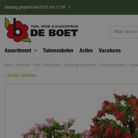
Ga
Vandaag geopend van
09:00
t/m
17:00
naar
content
Assortiment
Tuinmeubelen
Acties
Vacatures
Home
Producten
Kerst
Kerstdorpen
Landschap accessoires
Overige accessoires
Lemax
Verder winkelen