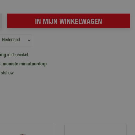
ling
in de winkel
et
mooiste miniatuurdorp
erstshow