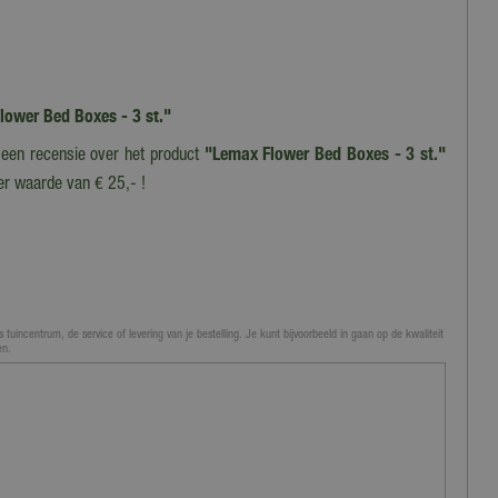
Flower Bed Boxes - 3 st."
f een recensie over het product
"Lemax Flower Bed Boxes - 3 st."
er waarde van € 25,- !
 tuincentrum, de service of levering van je bestelling. Je kunt bijvoorbeeld in gaan op de kwaliteit
en.