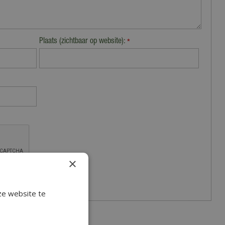
Plaats (zichtbaar op website):
*
×
ze website te