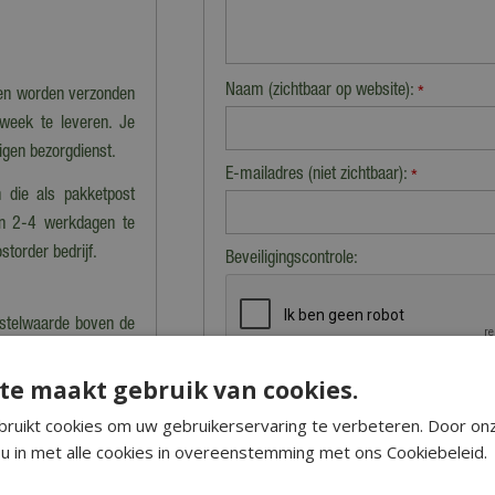
Naam (zichtbaar op website):
*
nen worden verzonden
 week te leveren. Je
eigen bezorgdienst.
E-mailadres (niet zichtbaar):
*
 die als pakketpost
en 2-4 werkdagen te
storder bedrijf.
Beveiligingscontrole:
estelwaarde boven de
bestellingen onder de
te maakt gebruik van cookies.
cht van de bestelling.
ruikt cookies om uw gebruikerservaring te verbeteren. Door on
n berekening van de
u in met alle cookies in overeenstemming met ons Cookiebeleid.