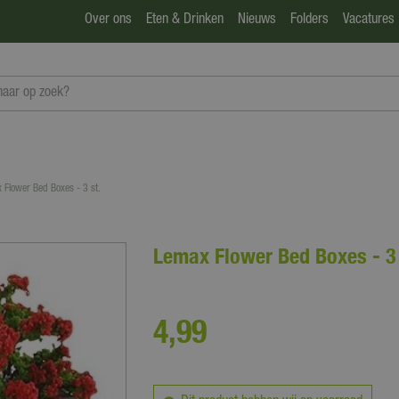
Over ons
Eten & Drinken
Nieuws
Folders
Vacatures
 Flower Bed Boxes - 3 st.
Lemax Flower Bed Boxes - 3 
4
,
99