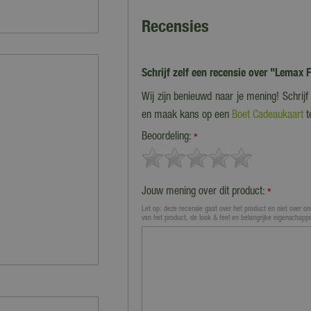
Recensies
Schrijf zelf een recensie over "Lemax 
Wij zijn benieuwd naar je mening! Schrij
en maak kans op een
Boet Cadeaukaart
t
Beoordeling:
*
Jouw mening over dit product:
*
Let op: deze recensie gaat over het product en niet over ons
van het product, de look & feel en belangrijke eigenschapp