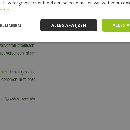
ails weergeven' eventueel een selectie maken van wat voor cooki
erder
nkel dan kan dat tot
 precies klaarstaat.
TELLINGEN
ALLES AFWIJZEN
ALLES 
 en worden dus niet
 vervoeren producten.
niet verzonden' staan
e
hier
de veelgestelde
act opnemen met onze
n, ligbanken, parasols,