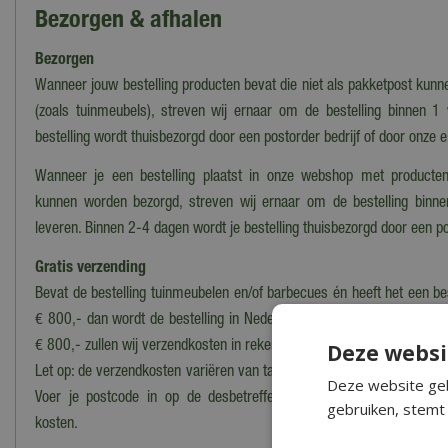
Bezorgen & afhalen
Bezorgen
Wanneer jouw bestelling producten bevat die niet als pakketpost kun
(zoals tuinmeubels), streven wij ernaar om de bestelling binnen 1
bestelling wordt thuisbezorgd door een postorder bedrijf of door onze 
Wanneer je een bestelling plaatst in onze webshop met producten
kunnen worden bezorgd, streven wij ernaar om de bestelling binn
leveren. Binnen 2-4 dagen wordt je bestelling thuisbezorgd door een po
Gratis verzending
Bevat de bestelling tuinmeubelen en/of barbecues én heeft het een b
€ 800,- dan wordt de bestelling in Nederland
gratis bezorgd*
. Voor 
€ 800,- zullen wij verzendkosten in rekening brengen.
Deze websi
Let op: de verzendkosten variëren van tarief i.v.m. grootte en het gewi
Deze website geb
Voer je postcode in op de desbetreffende productpagina voor ee
gebruiken, stemt 
kosten.