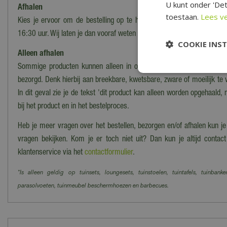
U kunt onder 'Det
Afhalen
toestaan.
Lees v
Kies je ervoor om de bestelling op te halen in ons magazijn/onze wi
16:30 uur. Wij laten je dan vooraf weten wanneer en waar de bestelling
COOKIE INS
Alleen afhalen
Sommige producten kunnen alleen in onze winkel worden afgehaald
bezorgd. Denk hierbij aan breekbare, kwetsbare, zware of moeilijk te
In dit geval zie je de tekst 'dit product kan alleen worden opgehaald, 
bij het product en in het bestelproces.
Heb je meer vragen over het bestellen, bezorgen en/of afhalen kun j
vragen bekijken. Kom je er toch niet uit? Dan kun je altijd cont
klantenservice via het
contactformulier
.
*Is alleen geldig op tuinsets, loungesets, tuinstoelen, tuintafels, tuinbanke
parasolvoeten, tuinmeubel beschermhoezen en barbecues.