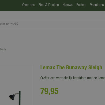
Over ons
Eten & Drinken
Nieuws
Folders
Vacatures
leigh
Lemax The Runaway Sleigh
Creëer een vermakelijk kerstdorp met de Lemax
79
,
95