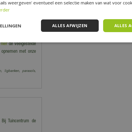
ails weergeven' eventueel een selectie maken van wat voor cooki
erder
 en worden dus niet
 vervoeren producten.
niet verzonden' staan
TELLINGEN
ALLES AFWIJZEN
ALLES 
e
hier
de veelgestelde
act opnemen met onze
n, ligbanken, parasols,
 Bij Tuincentrum de