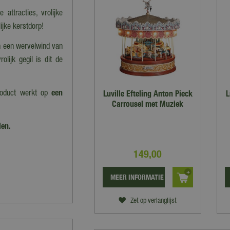
 attracties, vrolijke
ijke kerstdorp!
n een wervelwind van
rolijk gegil is dit de
Luville Efteling Anton Pieck
L
roduct werkt op
een
Carrousel met Muziek
len.
149
,
00
MEER INFORMATIE
Zet op verlanglijst