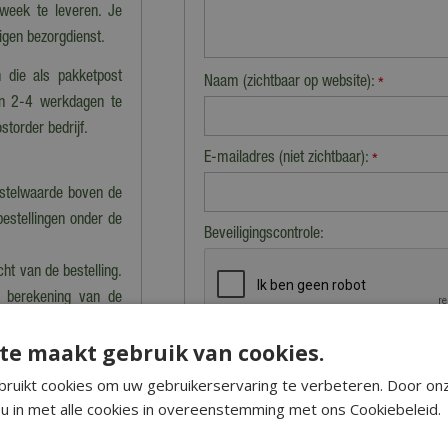
 week te leveren. Je
eigen bezorgdienst.
 die als pakketpost
Naam (zichtbaar op website):
*
en 2-4 werkdagen te
storder bedrijf.
E-mailadres (niet zichtbaar):
*
estelwaarde boven de
bestellingen onder de
Beveiligingscontrole:
cht van de bestelling.
n berekening van de
te maakt gebruik van cookies.
ruikt cookies om uw gebruikerservaring te verbeteren. Door on
nkel dan kan dat tot
u in met alle cookies in overeenstemming met ons Cookiebeleid.
 precies klaarstaat.