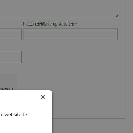
Plaats (zichtbaar op website):
*
×
ze website te