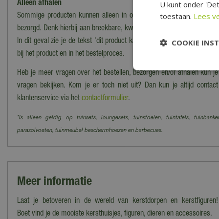
Alleen afhalen
U kunt onder 'Det
toestaan.
Lees v
Sommige producten kunnen alleen in onze winkel worden afgehaald
bezorgd. Denk hierbij aan breekbare, kwetsbare, zware of moeilijk te
In dit geval zie je de tekst 'dit product kan alleen worden opgehaald, 
COOKIE INS
bij het product en in het bestelproces.
Heb je meer vragen over het bestellen, bezorgen en/of afhalen kun j
vragen bekijken. Kom je er toch niet uit? Dan kun je altijd cont
klantenservice via het
contactformulier
.
*Is alleen geldig op tuinsets, loungesets, tuinstoelen, tuintafels, tuinbanke
parasolvoeten, tuinmeubel beschermhoezen en barbecues.
Meer informatie
Laat je betoveren in de wereld van kerstdorpen en kerstfiguren!
Boet vind je de mooiste kersthuisjes, figuren, dieren en accessoires.