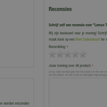
Recensies
Schrijf zelf een recensie over "Lemax
Wij zijn benieuwd naar je mening! Schri
maak kans op een
Boet Cadeaukaart
ter 
Beoordeling:
*
Jouw mening over dit product:
*
Let op: deze recensie gaat over het product en niet over ons
van het product, de look & feel en belangrijke eigenschapp
nen worden verzonden