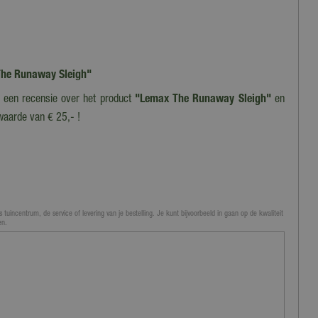
 The Runaway Sleigh"
jf een recensie over het product
"Lemax The Runaway Sleigh"
en
waarde van € 25,- !
 tuincentrum, de service of levering van je bestelling. Je kunt bijvoorbeeld in gaan op de kwaliteit
en.