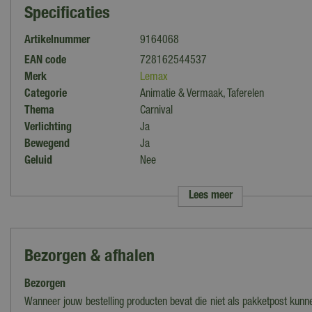
Specificaties
Artikelnummer
9164068
EAN code
728162544537
Merk
Lemax
Categorie
Animatie & Vermaak, Taferelen
Thema
Carnival
Verlichting
Ja
Bewegend
Ja
Geluid
Nee
Materiaal
Kunststof
Lengte
30 cm
Lees meer
Breedte
11,5 cm
Hoogte
20,7 cm
Collectie
Lemax 2025
Bezorgen & afhalen
Voeding
Adapter
Introductiejaar
2025
Bezorgen
Nieuwe collectie 2025
Ja
Wanneer jouw bestelling producten bevat die niet als pakketpost kun