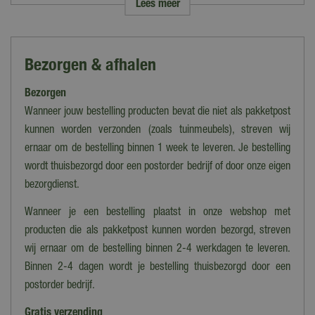
Lees meer
Merk
Lemax
Categorie
Bezorgen & afhalen
Animatie & Vermaak
Bezorgen
Thema
Carnival
Wanneer jouw bestelling producten bevat die niet als pakketpost
kunnen worden verzonden (zoals tuinmeubels), streven wij
Verlichting
ernaar om de bestelling binnen 1 week te leveren. Je bestelling
Ja
wordt thuisbezorgd door een postorder bedrijf of door onze eigen
Bewegend
bezorgdienst.
Ja
Wanneer je een bestelling plaatst in onze webshop met
Geluid
producten die als pakketpost kunnen worden bezorgd, streven
Ja
wij ernaar om de bestelling binnen 2-4 werkdagen te leveren.
Binnen 2-4 dagen wordt je bestelling thuisbezorgd door een
Lengte
postorder bedrijf.
29 cm
Gratis verzending