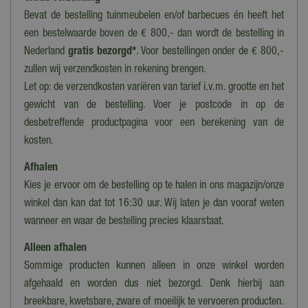
Breedte
Bevat de bestelling tuinmeubelen en/of barbecues én heeft het
30,5 cm
een bestelwaarde boven de € 800,- dan wordt de bestelling in
Hoogte
Nederland
gratis bezorgd*
. Voor bestellingen onder de € 800,-
26 cm
zullen wij verzendkosten in rekening brengen.
Let op: de verzendkosten variëren van tarief i.v.m. grootte en het
Collectie
Lemax 2024
gewicht van de bestelling. Voer je postcode in op de
desbetreffende productpagina voor een berekening van de
Voeding
kosten.
Adapter
Afhalen
Introductiejaar
Kies je ervoor om de bestelling op te halen in ons magazijn/onze
2024
winkel dan kan dat tot 16:30 uur. Wij laten je dan vooraf weten
wanneer en waar de bestelling precies klaarstaat.
Alleen afhalen
Sommige producten kunnen alleen in onze winkel worden
afgehaald en worden dus niet bezorgd. Denk hierbij aan
breekbare, kwetsbare, zware of moeilijk te vervoeren producten.