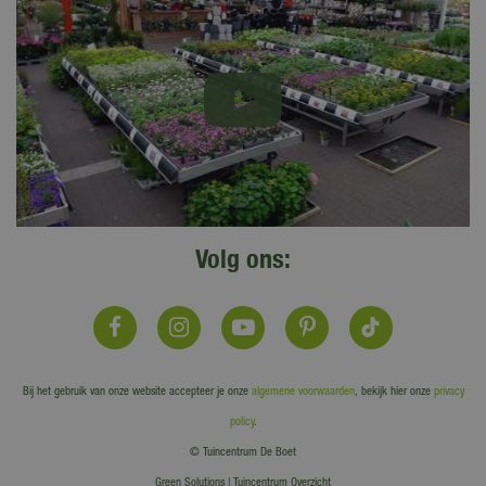
Volg ons:
Bij het gebruik van onze website accepteer je onze
algemene voorwaarden
, bekijk hier onze
privacy
policy
.
© Tuincentrum De Boet
Green Solutions
|
Tuincentrum Overzicht