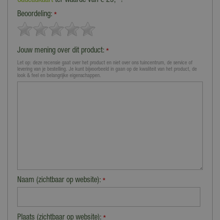
Cadeaukaart
ter waarde van € 25,- !
Beoordeling:
*
Jouw mening over dit product:
*
Let op: deze recensie gaat over het product en niet over ons tuincentrum, de service of
levering van je bestelling. Je kunt bijvoorbeeld in gaan op de kwaliteit van het product, de
look & feel en belangrijke eigenschappen.
Naam (zichtbaar op website):
*
Plaats (zichtbaar op website):
*