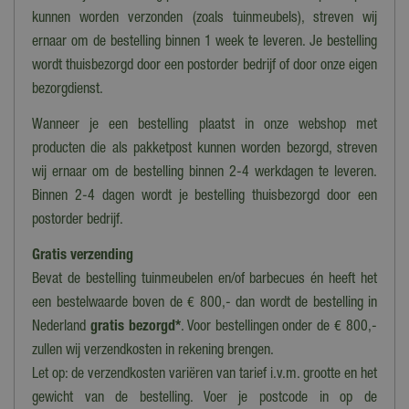
kunnen worden verzonden (zoals tuinmeubels), streven wij
Verlichting
ernaar om de bestelling binnen 1 week te leveren. Je bestelling
Nee
wordt thuisbezorgd door een postorder bedrijf of door onze eigen
Bewegend
bezorgdienst.
Nee
Wanneer je een bestelling plaatst in onze webshop met
Geluid
producten die als pakketpost kunnen worden bezorgd, streven
Nee
wij ernaar om de bestelling binnen 2-4 werkdagen te leveren.
Binnen 2-4 dagen wordt je bestelling thuisbezorgd door een
Collectie
postorder bedrijf.
Lemax overig
Gratis verzending
Bevat de bestelling tuinmeubelen en/of barbecues én heeft het
een bestelwaarde boven de € 800,- dan wordt de bestelling in
Nederland
gratis bezorgd*
. Voor bestellingen onder de € 800,-
zullen wij verzendkosten in rekening brengen.
Let op: de verzendkosten variëren van tarief i.v.m. grootte en het
gewicht van de bestelling. Voer je postcode in op de