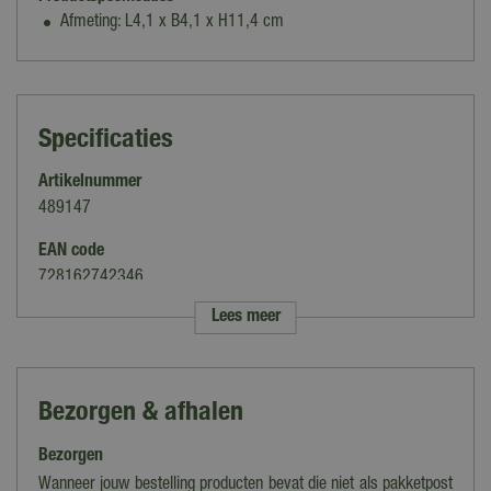
Afmeting: L4,1 x B4,1 x H11,4 cm
Specificaties
Artikelnummer
489147
EAN code
728162742346
Lees meer
Merk
Lemax
Categorie
Bezorgen & afhalen
Landschap accessoires
Bezorgen
Thema
Vail Village
Wanneer jouw bestelling producten bevat die niet als pakketpost