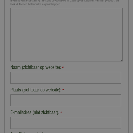
levering van je bestelling. Je kunt bijvoorbeeld in gaan op de kwaliteit van het product, de
look & feel en belangrijke eigenschappen.
Naam (zichtbaar op website):
*
Plaats (zichtbaar op website):
*
E-mailadres (niet zichtbaar):
*