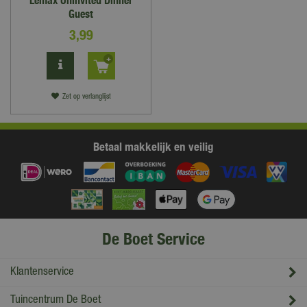
Lemax Uninvited Dinner
Guest
3
,
99
Zet op verlanglijst
Betaal makkelijk en veilig
De Boet Service
Klantenservice
Tuincentrum De Boet