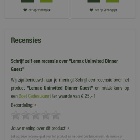
Zet op verlanglijst
Zet op verlanglijst
Recensies
Schrijf zelf een recensie over "Lemax Uninvited Dinner
Guest"
Wij zijn benieuwd naar je mening! Schrijf een recensie over het
product
"Lemax Uninvited Dinner Guest"
en maak kans op
een
Boet Cadeaukaart
ter waarde van € 25,- !
Beoordeling:
*
Jouw mening over dit product:
*
Let op: deze recensie gaat over het product en niet over ons tuincentrum, de service of