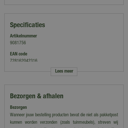
Specificaties
Artikelnummer
9081756
EAN code
728162042316
Lees meer
Merk
Lemax
Categorie
Bezorgen & afhalen
Dieren, Landschap accessoires
Bezorgen
Thema
Caddington Village
Wanneer jouw bestelling producten bevat die niet als pakketpost
kunnen worden verzonden (zoals tuinmeubels), streven wij
Verlichting