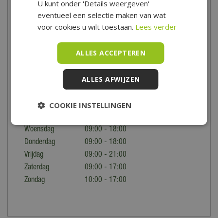
U kunt onder 'Details weergeven'
onze winkel in Hoogwoud.
eventueel een selectie maken van wat
voor cookies u wilt toestaan.
Lees verder
Openingstijden
Tuincentrum De Boet is gelegen in het hart van Noord-Holland,
ALLES ACCEPTEREN
centraal in een driehoek tussen Hoorn, Schagen en Alkmaar.
Voor de precieze locatie en speciale openingstijden bekijk je
ALLES AFWIJZEN
onze
contactpagina
.
COOKIE INSTELLINGEN
Maandag
09:00 - 18:00
Dinsdag
09:00 - 18:00
Woensdag
09:00 - 18:00
Donderdag
09:00 - 18:00
Vrijdag
09:00 - 21:00
Zaterdag
09:00 - 17:00
Zondag
10:00 - 17:00