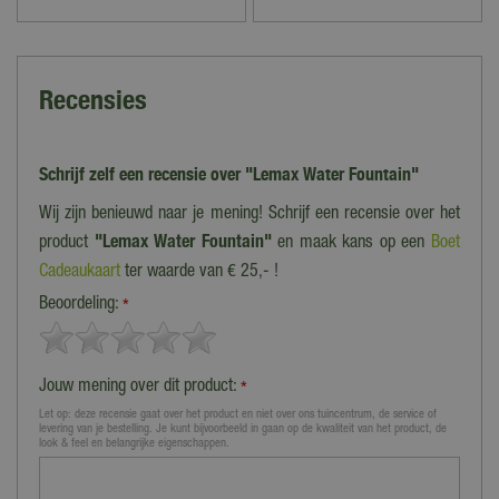
Recensies
Schrijf zelf een recensie over "Lemax Water Fountain"
Wij zijn benieuwd naar je mening! Schrijf een recensie over het
product
"Lemax Water Fountain"
en maak kans op een
Boet
Cadeaukaart
ter waarde van € 25,- !
Beoordeling:
*
Jouw mening over dit product:
*
Let op: deze recensie gaat over het product en niet over ons tuincentrum, de service of
levering van je bestelling. Je kunt bijvoorbeeld in gaan op de kwaliteit van het product, de
look & feel en belangrijke eigenschappen.