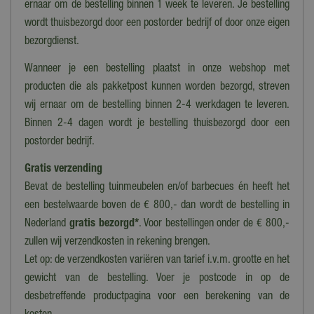
ernaar om de bestelling binnen 1 week te leveren. Je bestelling
Nee
wordt thuisbezorgd door een postorder bedrijf of door onze eigen
Bewegend
bezorgdienst.
Nee
Wanneer je een bestelling plaatst in onze webshop met
Geluid
producten die als pakketpost kunnen worden bezorgd, streven
Nee
wij ernaar om de bestelling binnen 2-4 werkdagen te leveren.
Binnen 2-4 dagen wordt je bestelling thuisbezorgd door een
Collectie
postorder bedrijf.
Lemax overig
Gratis verzending
Bevat de bestelling tuinmeubelen en/of barbecues én heeft het
een bestelwaarde boven de € 800,- dan wordt de bestelling in
Nederland
gratis bezorgd*
. Voor bestellingen onder de € 800,-
zullen wij verzendkosten in rekening brengen.
Let op: de verzendkosten variëren van tarief i.v.m. grootte en het
gewicht van de bestelling. Voer je postcode in op de
desbetreffende productpagina voor een berekening van de