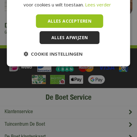
voor cookies u wilt toestaan.
Lees verder
ALLES ACCEPTEREN
De Boet opent het veranda seizoen
Gepubliceerd op
28 maart 2024
ALLES AFWIJZEN
COOKIE INSTELLINGEN
Betaal makkelijk en veilig
De Boet Service
Klantenservice
Tuincentrum De Boet