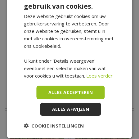
gebruik van cookies.
Deze website gebruikt cookies om uw
gebruikerservaring te verbeteren. Door
onze website te gebruiken, stemt u in
met alle cookies in overeenstemming met
ons Cookiebeleid.
Royal Well Tuinkas Kate V
Royal Well Tuinkas Kate IV
Groengrijs -
Groengrijs -
U kunt onder 'Details weergeven'
Veiligheidsglas
Veiligheidsglas
eventueel een selectie maken van wat
1.799
,
00
1.649
,
00
voor cookies u wilt toestaan.
Lees verder
ALLES ACCEPTEREN
Zet op verlanglijst
Zet op verlanglijst
ALLES AFWIJZEN
COOKIE INSTELLINGEN