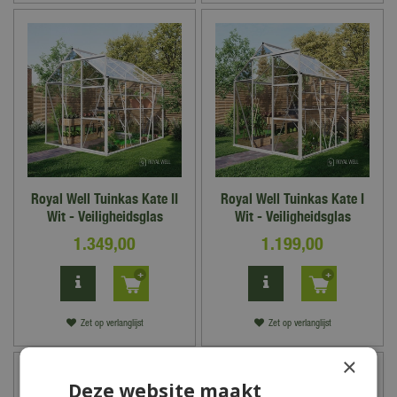
Royal Well Tuinkas Kate II
Royal Well Tuinkas Kate I
Wit - Veiligheidsglas
Wit - Veiligheidsglas
1.349
,
00
1.199
,
00
Zet op verlanglijst
Zet op verlanglijst
×
Deze website maakt