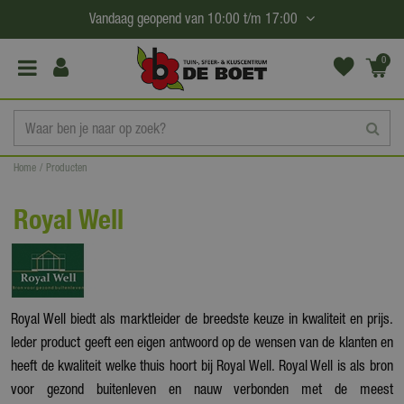
G
Vandaag geopend van
10:00
t/m
17:00
a
n
0
(€0,
a
00)
a
r
c
Home
Producten
o
n
Royal Well
t
e
n
t
Royal Well biedt als marktleider de breedste keuze in kwaliteit en prijs.
Ieder product geeft een eigen antwoord op de wensen van de klanten en
heeft de kwaliteit welke thuis hoort bij Royal Well. Royal Well is als bron
voor gezond buitenleven en nauw verbonden met de meest