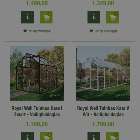
1.499
,
00
1.349
,
00
Zet op verlanglijst
Zet op verlanglijst
Royal Well Tuinkas Kate I
Royal Well Tuinkas Kate V
Zwart - Veiligheidsglas
Wit - Veiligheidsglas
1.199
,
00
1.799
,
00