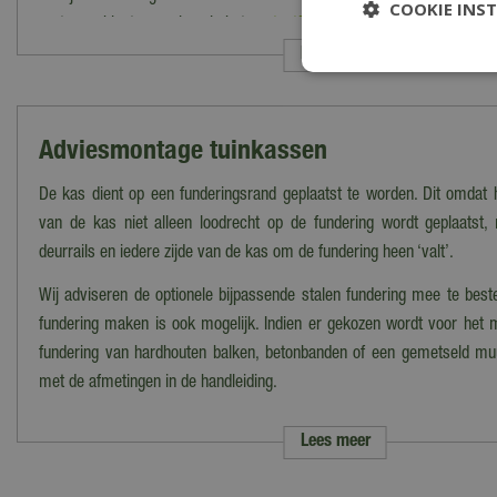
COOKIE INS
Regenpijpsets
Ja
met onze klantenservice via het
contactformulier
.
Lees meer
Adviesmontage tuinkassen
De kas dient op een funderingsrand geplaatst te worden. Dit omdat
van de kas niet alleen loodrecht op de fundering wordt geplaatst
deurrails en iedere zijde van de kas om de fundering heen ‘valt’.
Wij adviseren de optionele bijpassende stalen fundering mee te best
fundering maken is ook mogelijk. Indien er gekozen wordt voor het
fundering van hardhouten balken, betonbanden of een gemetseld muu
met de afmetingen in de handleiding.
De optioneel leverbare fundering is een stalen C-profiel van 12 cm 
Lees meer
loopt onder de deuropening door, de kas wordt hierdoor verhoogd 
deze kas vereist een 100% vlakke en stabiele ondergrond!