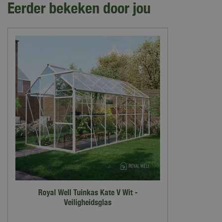
Eerder bekeken door jou
Een succesvolle montage begint op een goed voorbereide ondergrond
kan gekozen worden voor vollegrond, een verharde ondergrond (beton
hardhouten balkenframe) of een gestorte betonfundering.
Bij de keuze voor plaatsing op de vollegrond is van belang dat het a
grond is en dat de hoekprofielen van de optionele stalen fundering 
beton.
Royal Well Tuinkas Kate V Wit -
Veiligheidsglas