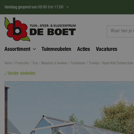
Ga
Vandaag geopend van
09:00
t/m
17:00
naar
content
Assortiment
Tuinmeubelen
Acties
Vacatures
Home
Producten
Tuin
Moestuin & kweken
Tuinkassen
Tuinkas
Royal Well Tuinkas Kate 
Verder winkelen