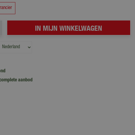
rancier
ond
complete aanbod