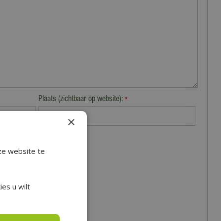
Plaats (zichtbaar op website):
*
×
ze website te
es u wilt