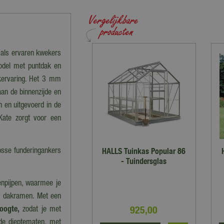
e als ervaren kwekers
model met puntdak en
ekervaring. Het 3 mm
an de binnenzijde en
jn en uitgevoerd in de
ate zorgt voor een
HALLS Tuinkas Popular 86
osse funderingankers
- Tuindersglas
enpijpen, waarmee je
 3 dakramen. Met een
925
,
00
oogte,
zodat je met
nde dieptematen, met