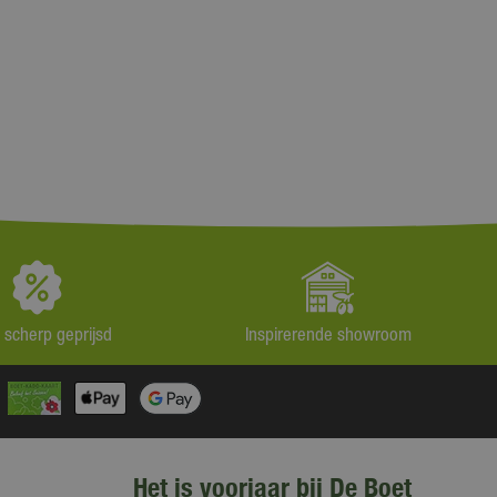
jd scherp geprijsd
Inspirerende showroom
Het is voorjaar bij De Boet