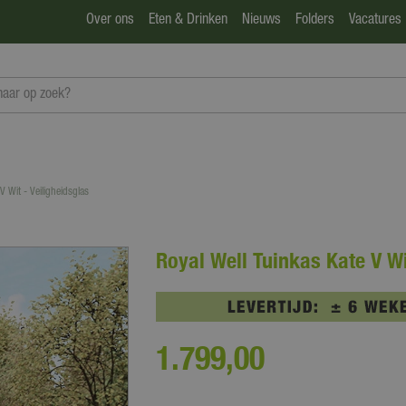
Over ons
Eten & Drinken
Nieuws
Folders
Vacatures
V Wit - Veiligheidsglas
Royal Well Tuinkas Kate V Wi
1.799
,
00