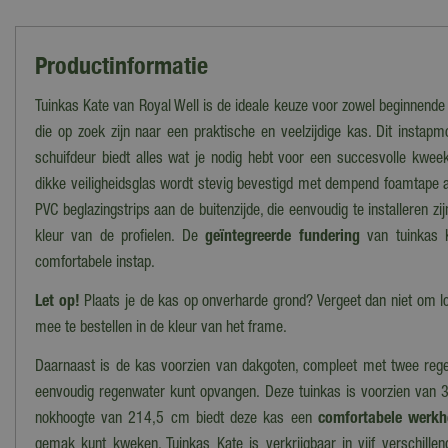
Productinformatie
Tuinkas Kate van Royal Well is de ideale keuze voor zowel beginnend
die op zoek zijn naar een praktische en veelzijdige kas. Dit instap
schuifdeur biedt alles wat je nodig hebt voor een succesvolle kwe
dikke veiligheidsglas wordt stevig bevestigd met dempend foamtape a
PVC beglazingstrips aan de buitenzijde, die eenvoudig te installeren zi
kleur van de profielen. De
geïntegreerde fundering
van tuinkas K
comfortabele instap.
Let op!
Plaats je de kas op onverharde grond? Vergeet dan niet om l
mee te bestellen in de kleur van het frame.
Daarnaast is de kas voorzien van dakgoten, compleet met twee reg
eenvoudig regenwater kunt opvangen. Deze tuinkas is voorzien van
nokhoogte van 214,5 cm biedt deze kas een
comfortabele werkh
gemak kunt kweken. Tuinkas Kate is verkrijgbaar in vijf verschille