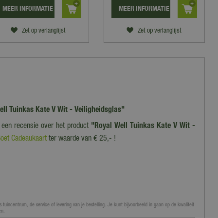
MEER INFORMATIE
MEER INFORMATIE
Zet op verlanglijst
Zet op verlanglijst
ell Tuinkas Kate V Wit - Veiligheidsglas"
f een recensie over het product
"Royal Well Tuinkas Kate V Wit -
oet Cadeaukaart
ter waarde van € 25,- !
 tuincentrum, de service of levering van je bestelling. Je kunt bijvoorbeeld in gaan op de kwaliteit
en.