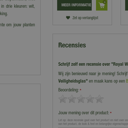
MEER INFORMATIE
n drie kleuren: wit,
king.
Zet op verlanglijst
uimte om jouw planten
Recensies
Schrijf zelf een recensie over "Royal W
Wij zijn benieuwd naar je mening! Schrij
Veiligheidsglas"
en maak kans op een
B
Beoordeling:
*
Jouw mening over dit product:
*
Let op: deze recensie gaat over het product en niet over ons
van het product, de look & feel en belangrijke eigenschapp