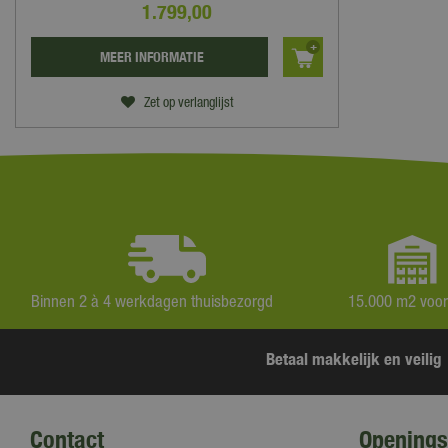
1.799
,
00
MEER INFORMATIE
Zet op verlanglijst
Binnen 2 à 4 werkdagen thuisbezorgd
15.000 m2 voo
Betaal makkelijk en veilig
Contact
Openings