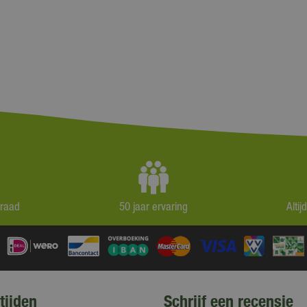
rraad
50 jaar ervaring
Alti
tijden
Schrijf een recensie