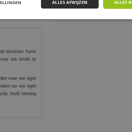
TELLINGEN
ALLES AFWIJZEN
ALLES 
 het aluminium frame
, maar ook omdat de
ellen maar een eigen
 maken van een eigen
rtje, houdt rekening
hoog en 3 cm breed en
met 12 cm.
Attentie: