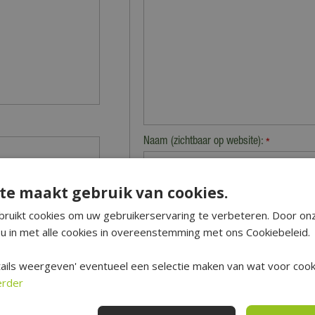
Naam (zichtbaar op website):
*
te maakt gebruik van cookies.
 wordt de bestelling
E-mailadres (niet zichtbaar):
*
roduct verschillen, je
ruikt cookies om uw gebruikerservaring te verbeteren. Door on
tel van het product.
u in met alle cookies in overeenstemming met ons Cookiebeleid.
Beveiligingscontrole:
ails weergeven' eventueel een selectie maken van wat voor cooki
e in zodat de kosten
erder
tijd contact opnemen