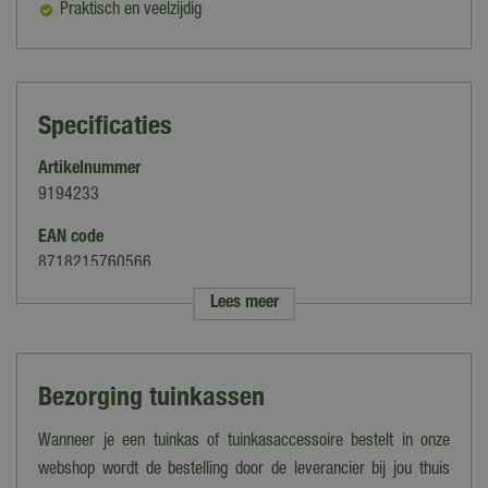
Praktisch en veelzijdig
Specificaties
Artikelnummer
9194233
EAN code
8718215760566
Lees meer
Merk
Royal Well
Soort
Bezorging tuinkassen
Tuinkas
Wanneer je een tuinkas of tuinkasaccessoire bestelt in onze
Kleur
Zwart
webshop wordt de bestelling door de leverancier bij jou thuis