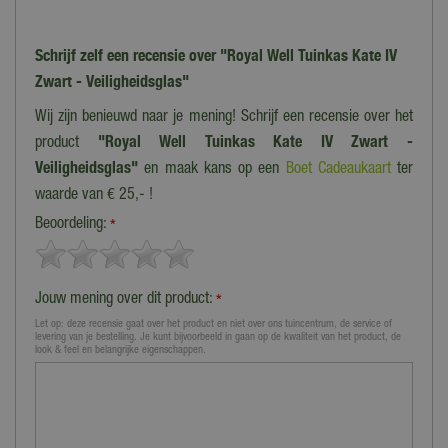
Regenpijpsets
Ja
Schrijf zelf een recensie over "Royal Well Tuinkas Kate IV
Zwart - Veiligheidsglas"
Wij zijn benieuwd naar je mening! Schrijf een recensie over het
product
"Royal Well Tuinkas Kate IV Zwart -
Veiligheidsglas"
en maak kans op een
Boet Cadeaukaart
ter
waarde van € 25,- !
Beoordeling:
*
Jouw mening over dit product:
*
Let op: deze recensie gaat over het product en niet over ons tuincentrum, de service of
levering van je bestelling. Je kunt bijvoorbeeld in gaan op de kwaliteit van het product, de
look & feel en belangrijke eigenschappen.