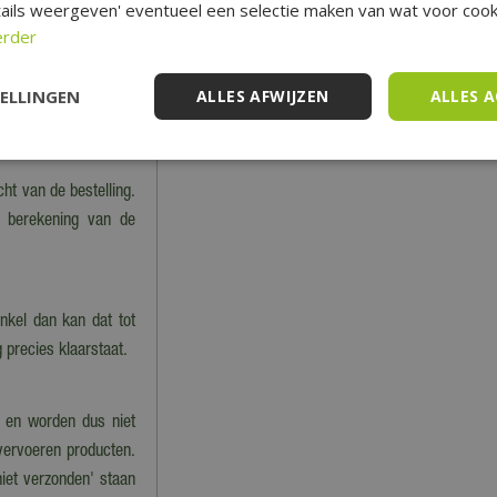
en 2-4 werkdagen te
ails weergeven' eventueel een selectie maken van wat voor cooki
storder bedrijf.
erder
TELLINGEN
ALLES AFWIJZEN
ALLES 
estelwaarde boven de
bestellingen onder de
cht van de bestelling.
n berekening van de
nkel dan kan dat tot
 precies klaarstaat.
 en worden dus niet
 vervoeren producten.
niet verzonden' staan