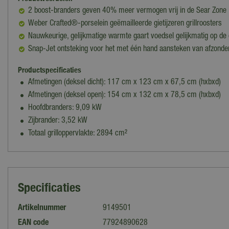
2 boost-branders geven 40% meer vermogen vrij in de Sear Zone
Weber Crafted®-porselein geëmailleerde gietijzeren grillroosters
Nauwkeurige, gelijkmatige warmte gaart voedsel gelijkmatig op de g
Snap-Jet ontsteking voor het met één hand aansteken van afzonder
Productspecificaties
Afmetingen (deksel dicht): 117 cm x 123 cm x 67,5 cm (hxbxd)
Afmetingen (deksel open): 154 cm x 132 cm x 78,5 cm (hxbxd)
Hoofdbranders: 9,09 kW
Zijbrander: 3,52 kW
Totaal grilloppervlakte: 2894 cm²
Specificaties
Artikelnummer
9149501
EAN code
77924890628