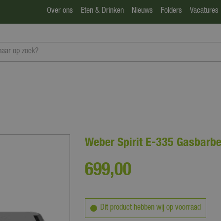
Over ons
Eten & Drinken
Nieuws
Folders
Vacatures
Weber Spirit E-335 Gasbarb
699
,
00
Dit product hebben wij op voorraad