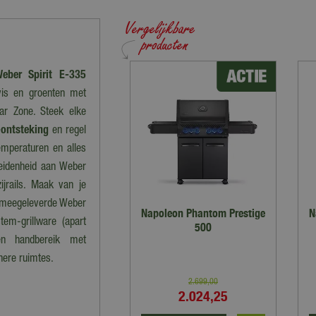
eber Spirit E-335
 vis en groenten met
r Zone. Steek elke
-ontsteking
en regel
emperaturen en alles
heidenheid aan Weber
ijrails. Maak van je
 meegeleverde Weber
Napoleon Phantom Prestige
N
em-grillware (apart
500
nen handbereik met
nere ruimtes.
2.699
,
00
2.024
,
25