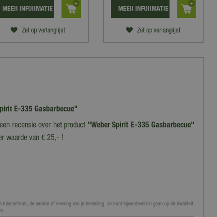
MEER INFORMATIE
MEER INFORMATIE
Zet op verlanglijst
Zet op verlanglijst
Spirit E-335 Gasbarbecue"
f een recensie over het product
"Weber Spirit E-335 Gasbarbecue"
er waarde van € 25,- !
 tuincentrum, de service of levering van je bestelling. Je kunt bijvoorbeeld in gaan op de kwaliteit
en.