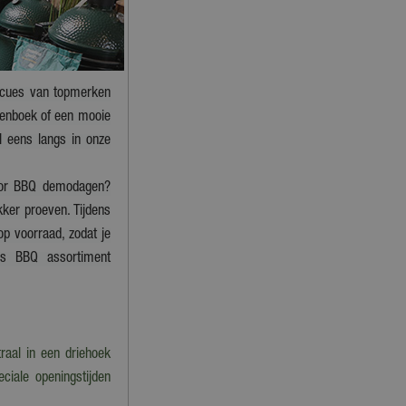
becues van topmerken
tenboek of een mooie
l eens langs in onze
 voor BBQ demodagen?
kker proeven. Tijdens
op voorraad, zodat je
ons BBQ assortiment
raal in een driehoek
ciale openingstijden