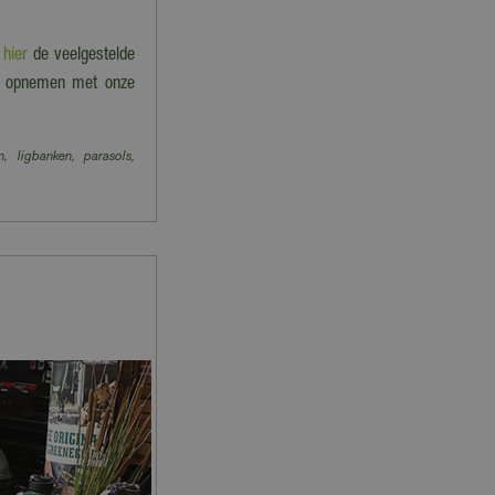
e
hier
de veelgestelde
act opnemen met onze
n, ligbanken, parasols,