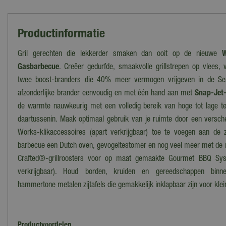
Productinformatie
Gril gerechten die lekkerder smaken dan ooit op de nieuwe
W
Gasbarbecue
. Creëer gedurfde, smaakvolle grillstrepen op vlees,
twee boost-branders die 40% meer vermogen vrijgeven in de Sea
afzonderlijke brander eenvoudig en met één hand aan met
Snap-Jet
de warmte nauwkeurig met een volledig bereik van hoge tot lage t
daartussenin. Maak optimaal gebruik van je ruimte door een versc
Works-klikaccessoires (apart verkrijgbaar) toe te voegen aan de z
barbecue een Dutch oven, gevogeltestomer en nog veel meer met de
Crafted®-grillroosters voor op maat gemaakte Gourmet BBQ Syst
verkrijgbaar). Houd borden, kruiden en gereedschappen bin
hammertone metalen zijtafels die gemakkelijk inklapbaar zijn voor klei
Productvoordelen