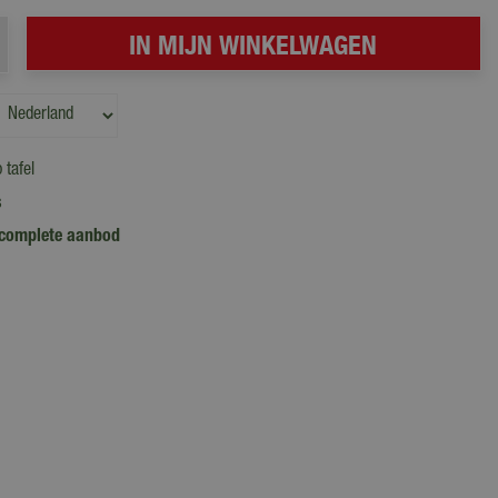
 tafel
s
complete aanbod