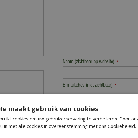
Naam (zichtbaar op website):
*
E-mailadres (niet zichtbaar):
*
nen worden verzonden
te maakt gebruik van cookies.
Beveiligingscontrole:
 week te leveren. Je
ruikt cookies om uw gebruikerservaring te verbeteren. Door on
eigen bezorgdienst.
u in met alle cookies in overeenstemming met ons Cookiebeleid.
 die als pakketpost