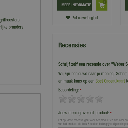
MEER INFORMATIE
Zet op verlanglijst
rillroosters
lijke branders
Recensies
Schrijf zelf een recensie over "Weber 
Wij zijn benieuwd naar je mening! Schrij
en maak kans op een
Boet Cadeaukaart
t
Beoordeling:
*
Jouw mening over dit product:
*
Let op: deze recensie gaat over het product en niet over ons
van het product, de look & feel en belangrijke eigenschapp