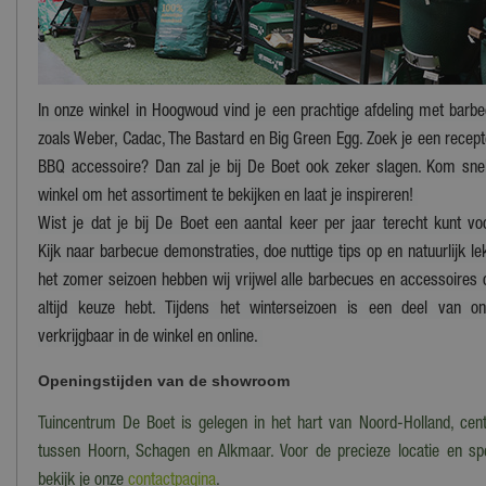
In onze winkel in Hoogwoud vind je een prachtige afdeling met bar
zoals Weber, Cadac, The Bastard en Big Green Egg. Zoek je een recep
BBQ accessoire? Dan zal je bij De Boet ook zeker slagen. Kom sne
winkel om het assortiment te bekijken en laat je inspireren!
Wist je dat je bij De Boet een aantal keer per jaar terecht kunt
Kijk naar barbecue demonstraties, doe nuttige tips op en natuurlijk le
het zomer seizoen hebben wij vrijwel alle barbecues en accessoires 
altijd keuze hebt. Tijdens het winterseizoen is een deel van 
verkrijgbaar in de winkel en online.
Openingstijden van de showroom
Tuincentrum De Boet is gelegen in het hart van Noord-Holland, cent
tussen Hoorn, Schagen en Alkmaar. Voor de precieze locatie en spe
bekijk je onze
contactpagina
.