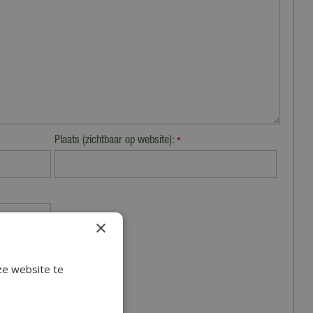
Plaats (zichtbaar op website):
*
×
ze website te