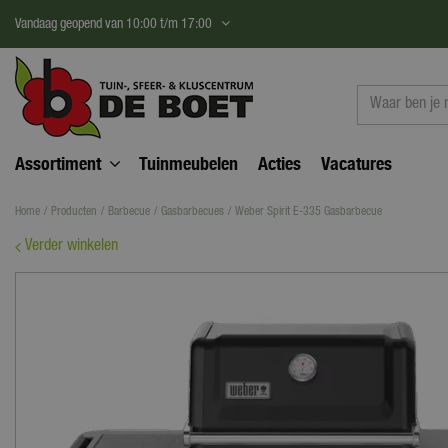
Ga
Vandaag geopend van
10:00
t/m
17:00
naar
content
Assortiment
Tuinmeubelen
Acties
Vacatures
Home
Producten
Barbecue
Gasbarbecues
Weber Spirit E-335 Gasbarbecue
Verder winkelen