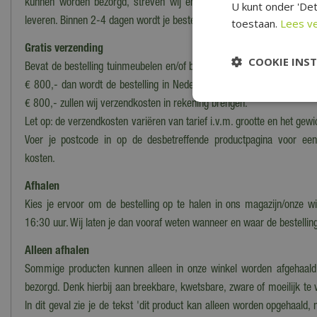
kunnen worden bezorgd, streven wij ernaar om de bestelling binn
U kunt onder 'Det
leveren. Binnen 2-4 dagen wordt je bestelling thuisbezorgd door een po
toestaan.
Lees v
Gratis verzending
COOKIE INS
Bevat de bestelling tuinmeubelen en/of barbecues én heeft het een b
€ 800,- dan wordt de bestelling in Nederland
gratis bezorgd*
. Voor 
€ 800,- zullen wij verzendkosten in rekening brengen.
Let op: de verzendkosten variëren van tarief i.v.m. grootte en het gewi
Voer je postcode in op de desbetreffende productpagina voor ee
kosten.
Afhalen
Kies je ervoor om de bestelling op te halen in ons magazijn/onze wi
16:30 uur. Wij laten je dan vooraf weten wanneer en waar de bestelling
Alleen afhalen
Sommige producten kunnen alleen in onze winkel worden afgehaald
bezorgd. Denk hierbij aan breekbare, kwetsbare, zware of moeilijk te
In dit geval zie je de tekst 'dit product kan alleen worden opgehaald, 