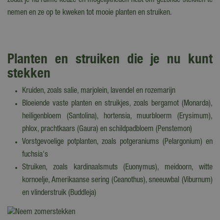
zodat je nu ruime keuze en mogelijkheden hebt om gezonde stekken te
nemen en ze op te kweken tot mooie planten en struiken.
Planten en struiken die je nu kunt
stekken
Kruiden, zoals salie, marjolein, lavendel en rozemarijn
Bloeiende vaste planten en struikjes, zoals bergamot (Monarda),
heiligenbloem (Santolina), hortensia, muurbloerm (Erysimum),
phlox, prachtkaars (Gaura) en schildpadbloem (Penstemon)
Vorstgevoelige potplanten, zoals potgeraniums (Pelargonium) en
fuchsia's
Struiken, zoals kardinaalsmuts (Euonymus), meidoorn, witte
kornoelje, Amerikaanse sering (Ceanothus), sneeuwbal (Viburnum)
en vlinderstruik (Buddleja)