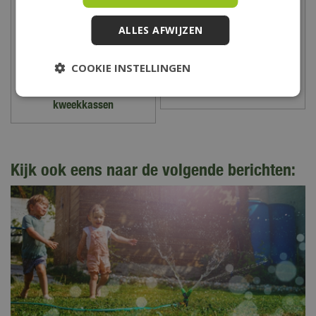
ALLES AFWIJZEN
COOKIE INSTELLINGEN
Kweekbakken/-potten &
Potgrond & tuinaarde
kweekkassen
Kijk ook eens naar de volgende berichten: