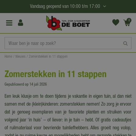
G
Vandaag geopend van
10:00
t/m
17:00
a
n
0
(€0,
a
00)
a
r
c
Home
Nieuws
Zomerstekken in 11 stappen
o
n
Zomerstekken in 11 stappen
t
e
Gepubliceerd op
14 juli 2026
n
Een leuk klusje om te doen tijdens je vakantie in eigen tuin, al dan niet
t
samen met de (klein)kinderen: zomerstekken nemen! Zo zorg je ervoor
dat je genoeg exemplaren van je favoriete planten en struiken voor
volgend jaar ‘in huis’ – of liever: in je tuin – hebt. Of gratis cadeautjes
of ruilmateriaal voor bevriende tuinliefhebbers. Alles groeit nog volop,